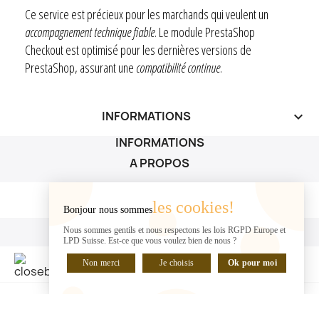
Ce service est précieux pour les marchands qui veulent un
accompagnement technique fiable
. Le module PrestaShop
Checkout est optimisé pour les dernières versions de
PrestaShop, assurant une
compatibilité continue
.
INFORMATIONS
keyboard_arrow_down
INFORMATIONS
A PROPOS
A PROPOS

les cookies!
Bonjour nous sommes
VOTRE COMPTE
Nous sommes gentils et nous respectons les lois RGPD Europe et
LPD Suisse. Est-ce que vous voulez bien de nous ?
VOTRE COMPTE

Non merci
Je choisis
Ok pour moi
DISCUTER EN LIGNE