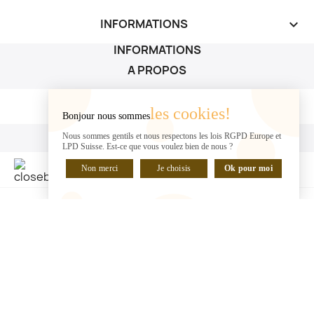
INFORMATIONS
keyboard_arrow_down
INFORMATIONS
A PROPOS
A PROPOS

les cookies!
Bonjour nous sommes
VOTRE COMPTE
Nous sommes gentils et nous respectons les lois RGPD Europe et
LPD Suisse. Est-ce que vous voulez bien de nous ?
VOTRE COMPTE

Non merci
Je choisis
Ok pour moi
DISCUTER EN LIGNE