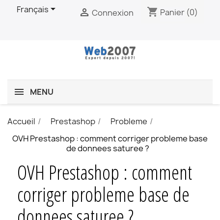

Français
shopping_cart

Panier
(0)
Connexion
MENU
Accueil
Prestashop
Probleme
OVH Prestashop : comment corriger probleme base
de donnees saturee ?
OVH Prestashop : comment
corriger probleme base de
donnees saturee ?