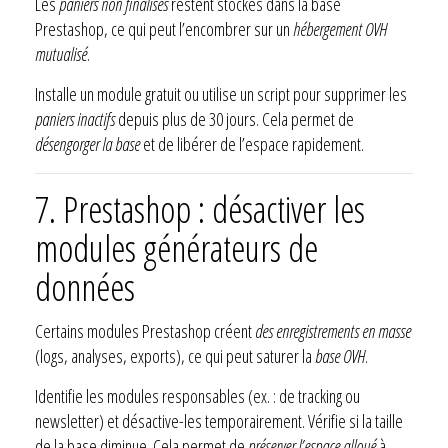
Les
paniers non finalisés
restent stockés dans la base
Prestashop, ce qui peut l’encombrer sur un
hébergement OVH
mutualisé
.
Installe un module gratuit ou utilise un script pour supprimer les
paniers inactifs
depuis plus de 30 jours. Cela permet de
désengorger la base
et de libérer de l’espace rapidement.
7. Prestashop : désactiver les
modules générateurs de
données
Certains modules Prestashop créent
des enregistrements en masse
(logs, analyses, exports), ce qui peut saturer la
base OVH
.
Identifie les modules responsables (ex. : de tracking ou
newsletter) et désactive-les temporairement. Vérifie si la taille
de la base diminue. Cela permet de
préserver l’espace alloué
à