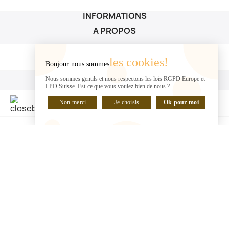
INFORMATIONS
A PROPOS
A PROPOS

les cookies!
Bonjour nous sommes
VOTRE COMPTE
Nous sommes gentils et nous respectons les lois RGPD Europe et
LPD Suisse. Est-ce que vous voulez bien de nous ?
VOTRE COMPTE

Non merci
Je choisis
Ok pour moi
DISCUTER EN LIGNE