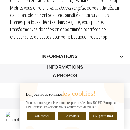
ou évaluer l’efficacité de vos campagnes marketing, Prestashop
Metrics vous offre une
vision claire et complète
de vos activités. En
exploitant pleinement ses fonctionnalités et en suivant les
bonnes pratiques décrites dans ce guide, vous pourrez
transformer vos données en opportunités concrètes de
croissance et de succès pour votre boutique Prestashop.
INFORMATIONS
keyboard_arrow_down
INFORMATIONS
A PROPOS
A PROPOS

les cookies!
Bonjour nous sommes
VOTRE COMPTE
Nous sommes gentils et nous respectons les lois RGPD Europe et
LPD Suisse. Est-ce que vous voulez bien de nous ?
VOTRE COMPTE

Non merci
Je choisis
Ok pour moi
DISCUTER EN LIGNE