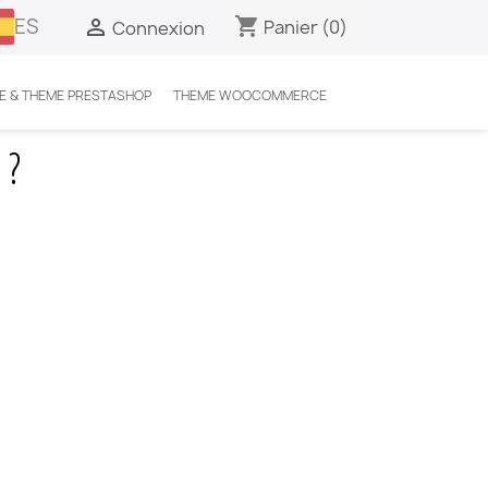
ES
shopping_cart

Panier
(0)
Connexion
E & THEME PRESTASHOP
THEME WOOCOMMERCE
 ?