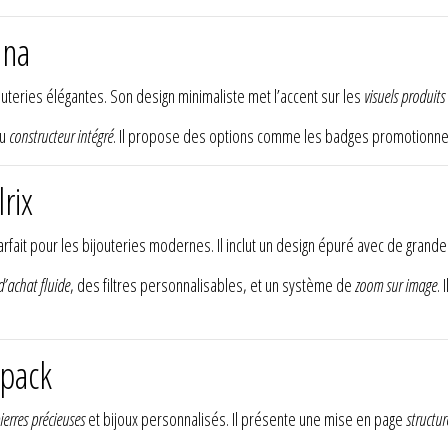
una
uteries élégantes. Son design minimaliste met l’accent sur les
visuels produits
au
constructeur intégré
. Il propose des options comme les badges promotionne
rix
arfait pour les bijouteries modernes. Il inclut un design épuré avec de grand
d’achat fluide
, des filtres personnalisables, et un système de
zoom sur image
.
pack
ierres précieuses
et bijoux personnalisés. Il présente une mise en page
structur