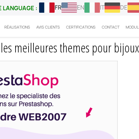
FR
EN
IT
DE
 LANGUAGE :
RÉALISATIONS
AVIS CLIENTS
CERTIFICATIONS
CONTACT
MODUL
tashop : quels sont les meilleures themes pour bijoux ?
 les meilleures themes pour bijoux