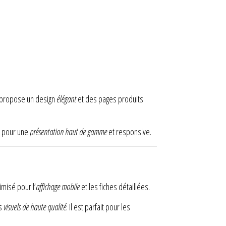
l propose un design
élégant
et des pages produits
l pour une
présentation haut de gamme
et responsive.
timisé pour l’
affichage mobile
et les fiches détaillées.
es
visuels de haute qualité
. Il est parfait pour les