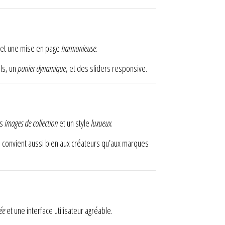
et une mise en page
harmonieuse
.
ls, un
panier dynamique
, et des sliders responsive.
es
images de collection
et un style
luxueux
.
 Il convient aussi bien aux créateurs qu’aux marques
ée
et une interface utilisateur agréable.