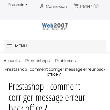

Français
shopping_cart

Panier
(0)
Connexion
MENU
Accueil
Prestashop
Probleme
Prestashop : comment corriger message erreur back
office ?
Prestashop : comment
corriger message erreur
back office ?