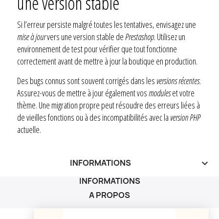
une version stable
Si l’erreur persiste malgré toutes les tentatives, envisagez une
mise à jour
vers une version stable de
Prestashop
. Utilisez un
environnement de test pour vérifier que tout fonctionne
correctement avant de mettre à jour la boutique en production.
Des bugs connus sont souvent corrigés dans les
versions récentes
.
Assurez-vous de mettre à jour également vos
modules
et votre
thème. Une migration propre peut résoudre des erreurs liées à
de vieilles fonctions ou à des incompatibilités avec la
version PHP
actuelle.
INFORMATIONS
keyboard_arrow_down
INFORMATIONS
A PROPOS
A PROPOS