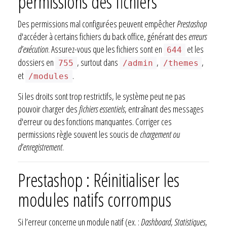
permissions des fichiers
Des permissions mal configurées peuvent empêcher
Prestashop
d'accéder à certains fichiers du back office, générant des
erreurs
d’exécution
. Assurez-vous que les fichiers sont en
et les
644
dossiers en
, surtout dans
,
,
755
/admin
/themes
et
.
/modules
Si les droits sont trop restrictifs, le système peut ne pas
pouvoir charger des
fichiers essentiels
, entraînant des messages
d'erreur ou des fonctions manquantes. Corriger ces
permissions règle souvent les soucis de
chargement ou
d’enregistrement
.
Prestashop : Réinitialiser les
modules natifs corrompus
Si l’erreur concerne un module natif (ex. :
Dashboard
,
Statistiques
,