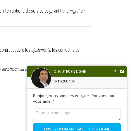
es interruptions de service et garantit une
migration
 contrat couvre les
ajustements
, les correctifs et
un
investissement utile
pour garantir la stabilité du site
DISCUTER EN LIGNE
Web2007
VOTRE COMPTE
Bonjour, nous sommes en ligne ! Pouvons-nous
vous aider?
Informations personnelles
Commandes
Avoirs
Adresses