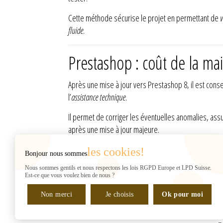
Cette méthode sécurise le projet en permettant de
v
fluide
.
Prestashop : coût de la ma
Après une mise à jour vers Prestashop 8, il est cons
l’
assistance technique
.
Il permet de corriger les éventuelles anomalies, assu
après une mise à jour majeure.
les cookies!
Bonjour nous sommes
INFORMATIONS
Web2007
Nous sommes gentils et nous respectons les lois RGPD Europe et LPD Suisse.
Rue de Chantepoulet 10
Est-ce que vous voulez bien de nous ?
(sur RDV UNIQUEMENT)
Non merci
1201 Genève
Je choisis
Ok pour moi
Suisse
Gérant : H. Shaban