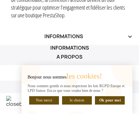
stratégique pour optimiser l’engagement et fidéliser les clients
sur une boutique PrestaShop.
INFORMATIONS
keyboard_arrow_down
INFORMATIONS
A PROPOS
A PROPOS

les cookies!
Bonjour nous sommes
VOTRE COMPTE
Nous sommes gentils et nous respectons les lois RGPD Europe et
LPD Suisse. Est-ce que vous voulez bien de nous ?
VOTRE COMPTE

Non merci
Je choisis
Ok pour moi
DISCUTER EN LIGNE