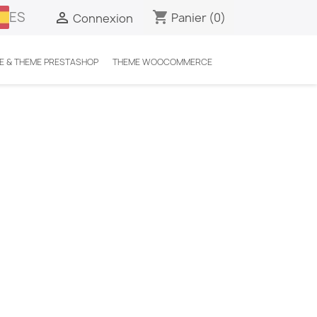
ES
shopping_cart

Panier
(0)
Connexion
E & THEME PRESTASHOP
THEME WOOCOMMERCE