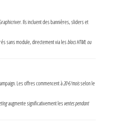
icriver. Ils incluent des bannières, sliders et
égrés sans module, directement via les
blocs HTML ou
ampaign. Les offres commencent à
20 €/mois
selon le
eting
augmente significativement les
ventes pendant