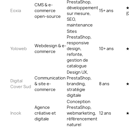
PrestaShop,
CMS & e-
développement
Eoxia
commerce
15+ ans
sur mesure,
(
open-source
SEO,
maintenance
Sites
PrestaShop,
responsive
Webdesign & e-
Yoloweb
design,
10+ ans
commerce
refonte,
gestion de
catalogue
Design UX,
Communication
PrestaShop,
Digital
& site e-
branding,
8 ans
Cover Sud
commerce
stratégie
digitale
Conception
Agence
PrestaShop,
Inook
créative et
webmarketing,
12 ans
digitale
référencement
naturel