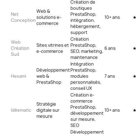
Création de
boutiques
Web &
Net
PrestaShop,
solutions e-
10+ ans
Conception
intégration,
commerce
hébergement,
support
Création
Web
Sites vitrines et
PrestaShop,
Création
6 ans
e-commerce
SEO, marketing,
Sud
maintenance
Intégration
Développement
PrestaShop,
Hexami
web &
modules
7 ans
PrestaShop
personnalisés,
conseil UX
Création e-
commerce
Stratégie
PrestaShop,
Idéematic
digitale sur
10+ ans
développement
mesure
sur mesure,
SEO
Développement