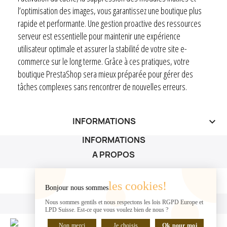
l’optimisation des images, vous garantissez une boutique plus
rapide et performante. Une gestion proactive des ressources
serveur est essentielle pour maintenir une expérience
utilisateur optimale et assurer la stabilité de votre site e-
commerce sur le long terme. Grâce à ces pratiques, votre
boutique PrestaShop sera mieux préparée pour gérer des
tâches complexes sans rencontrer de nouvelles erreurs.
INFORMATIONS
keyboard_arrow_down
INFORMATIONS
A PROPOS
A PROPOS

les cookies!
Bonjour nous sommes
VOTRE COMPTE
Nous sommes gentils et nous respectons les lois RGPD Europe et
LPD Suisse. Est-ce que vous voulez bien de nous ?
VOTRE COMPTE

Non merci
Je choisis
Ok pour moi