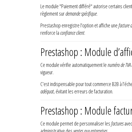
Le module "Paiement différé" autorise certains clien
règlement sur
demande spécifique
.
Prestashop enregistre l’option et affiche une
facture d
renforce la
confiance client
.
Prestashop : Module d’aff
Ce module vérifie automatiquement le
numéro de TVA
vigueur.
C’est indispensable pour tout commerce B2B à l’éch
adéquat
, évitant les erreurs de facturation.
Prestashop : Module factu
Ce module permet de personnaliser les
factures
avec
administrative des
ventes aux entreprises
.