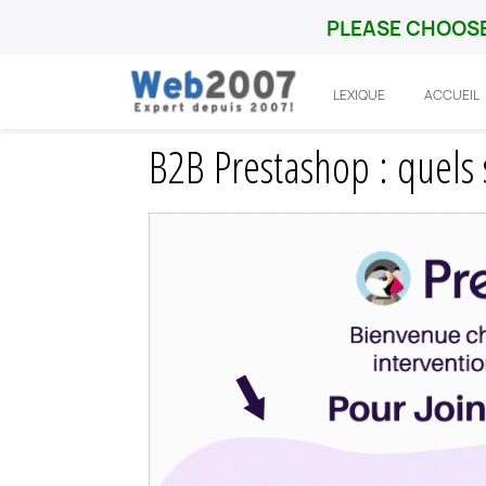
PLEASE CHOOSE
LEXIQUE
ACCUEIL
Accueil
Prestashop
Integration
B2B 
B2B Prestashop : quels 