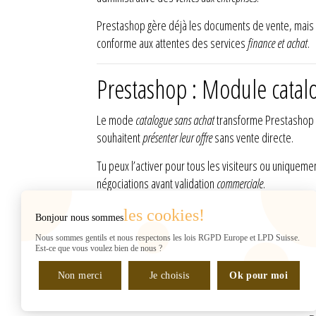
Prestashop gère déjà les documents de vente, mais
conforme aux attentes des services
finance et achat
.
Prestashop : Module cata
Le mode
catalogue sans achat
transforme Prestashop
souhaitent
présenter leur offre
sans vente directe.
Tu peux l’activer pour tous les visiteurs ou uniqueme
négociations avant validation
commerciale
.
les cookies!
Bonjour nous sommes
INFORMATIONS
Web2007
Nous sommes gentils et nous respectons les lois RGPD Europe et LPD Suisse.
Rue de Chantepoulet 10
Est-ce que vous voulez bien de nous ?
(sur RDV UNIQUEMENT)
Non merci
1201 Genève
Je choisis
Ok pour moi
Suisse
Gérant : H. Shaban