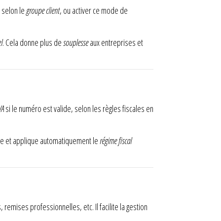
 selon le
groupe client
, ou activer ce mode de
l
. Cela donne plus de
souplesse
aux entreprises et
VA
si le numéro est valide, selon les règles fiscales en
e et applique automatiquement le
régime fiscal
emises professionnelles, etc. Il facilite la gestion