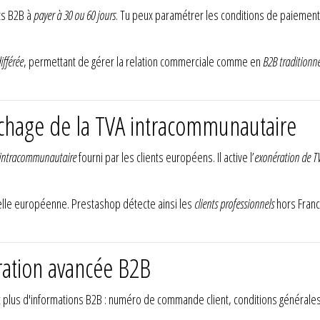
ts B2B à
payer à 30 ou 60 jours
. Tu peux paramétrer les conditions de paiement
ifférée
, permettant de gérer la relation commerciale comme en
B2B traditionne
ichage de la TVA intracommunautaire
 intracommunautaire
fourni par les clients européens. Il active l’
exonération de T
elle européenne. Prestashop détecte ainsi les
clients professionnels
hors Franc
ration avancée B2B
 plus d'informations B2B : numéro de commande client, conditions générales, r