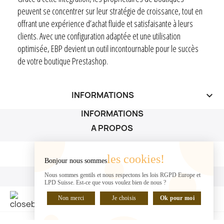
peuvent se concentrer sur leur stratégie de croissance, tout en
offrant une expérience d’achat fluide et satisfaisante à leurs
clients. Avec une configuration adaptée et une utilisation
optimisée, EBP devient un outil incontournable pour le succès
de votre boutique Prestashop.
INFORMATIONS
keyboard_arrow_down
INFORMATIONS
A PROPOS
A PROPOS

les cookies!
Bonjour nous sommes
VOTRE COMPTE
Nous sommes gentils et nous respectons les lois RGPD Europe et
LPD Suisse. Est-ce que vous voulez bien de nous ?
VOTRE COMPTE

Non merci
Je choisis
Ok pour moi
DISCUTER EN LIGNE