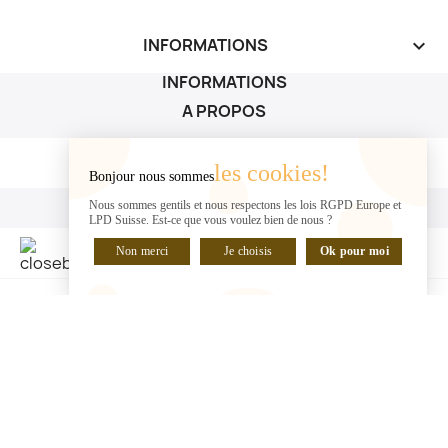
INFORMATIONS
keyboard_arrow_down
INFORMATIONS
A PROPOS
A PROPOS

les cookies!
Bonjour nous sommes
VOTRE COMPTE
Nous sommes gentils et nous respectons les lois RGPD Europe et
LPD Suisse. Est-ce que vous voulez bien de nous ?
VOTRE COMPTE

Non merci
Je choisis
Ok pour moi
DISCUTER EN LIGNE