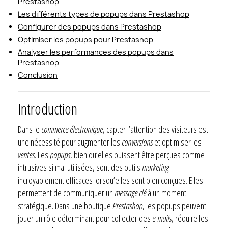
Prestashop
Les différents types de popups dans Prestashop
Configurer des popups dans Prestashop
Optimiser les popups pour Prestashop
Analyser les performances des popups dans
Prestashop
Conclusion
Introduction
Dans le
commerce électronique
, capter l’attention des visiteurs est
une nécessité pour augmenter les
conversions
et optimiser les
ventes
. Les
popups
, bien qu’elles puissent être perçues comme
intrusives si mal utilisées, sont des outils
marketing
incroyablement efficaces lorsqu’elles sont bien conçues. Elles
permettent de communiquer un
message clé
à un moment
stratégique. Dans une boutique
Prestashop
, les popups peuvent
jouer un rôle déterminant pour collecter des
e-mails
, réduire les