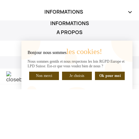
INFORMATIONS
keyboard_arrow_down
INFORMATIONS
A PROPOS
A PROPOS

les cookies!
Bonjour nous sommes
VOTRE COMPTE
Nous sommes gentils et nous respectons les lois RGPD Europe et
LPD Suisse. Est-ce que vous voulez bien de nous ?
VOTRE COMPTE

Non merci
Je choisis
Ok pour moi
DISCUTER EN LIGNE