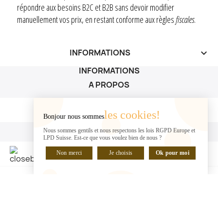
répondre aux besoins B2C et B2B sans devoir modifier
manuellement vos prix, en restant conforme aux règles
fiscales
.
INFORMATIONS
keyboard_arrow_down
INFORMATIONS
A PROPOS
A PROPOS

les cookies!
Bonjour nous sommes
VOTRE COMPTE
Nous sommes gentils et nous respectons les lois RGPD Europe et
LPD Suisse. Est-ce que vous voulez bien de nous ?
VOTRE COMPTE

Non merci
Je choisis
Ok pour moi
DISCUTER EN LIGNE