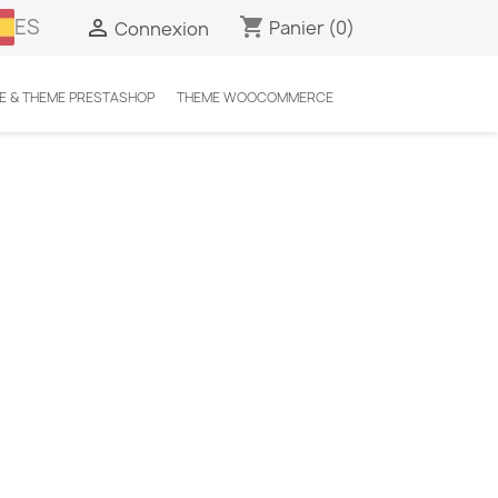
ES
shopping_cart

Panier
(0)
Connexion
E & THEME PRESTASHOP
THEME WOOCOMMERCE