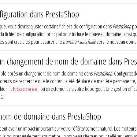
nfiguration dans PrestaShop
ue, vous devrez ajuster certains fichiers de configuration dans
PrestaShop
pou
du fichier de configuration principal pour inclure le nouveau domaine, ainsi 
ques sont cruciales pour assurer une
transition sans faille
vers le nouveau domain
s un changement de nom de domaine dans Pre
nsable après un changement de nom de domaine dans
PrestaShop
. Configurez d
moteurs de recherche que le contenu a été déplacé de manière permanente, 
chier
ou directement via votre hébergeur. Une gestion effic
.htaccess
EO.
nom de domaine dans PrestaShop
peut avoir un impact important sur votre référencement naturel. Les moteur
vous pourrez également soumettre un nouveau sitemap pour refléter l’empla