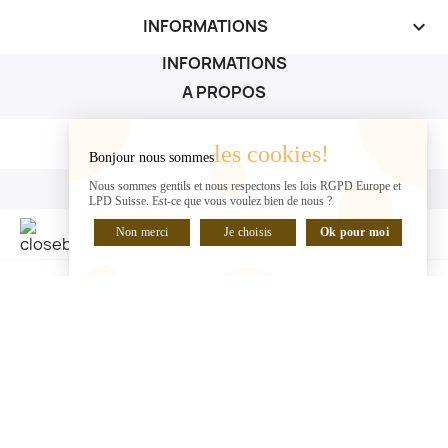
INFORMATIONS
keyboard_arrow_down
INFORMATIONS
A PROPOS
A PROPOS

les cookies!
Bonjour nous sommes
VOTRE COMPTE
Nous sommes gentils et nous respectons les lois RGPD Europe et
LPD Suisse. Est-ce que vous voulez bien de nous ?
VOTRE COMPTE

Non merci
Je choisis
Ok pour moi
DISCUTER EN LIGNE