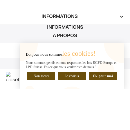
INFORMATIONS
keyboard_arrow_down
INFORMATIONS
A PROPOS
A PROPOS

les cookies!
Bonjour nous sommes
VOTRE COMPTE
Nous sommes gentils et nous respectons les lois RGPD Europe et
LPD Suisse. Est-ce que vous voulez bien de nous ?
VOTRE COMPTE

Non merci
Je choisis
Ok pour moi
DISCUTER EN LIGNE