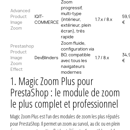
Zoom
progressif,
Advanced
multi-type
Product
IQIT-
59,
(intérieur,
1.7.x / 8.x
Image
COMMERCE
€
extérieur, plein
Zoom
écran), très
rapide
Zoom fluide,
Prestashop
configuration via
Product
BO, compatible
34,
Image
DevBlinders
1.7 / 8.x
avec tous les
€
Zoom
navigateurs
Effect
modernes
1.
Magic Zoom Plus pour
PrestaShop : le module de zoom
le plus complet et professionnel
Magic Zoom Plus est l’un des modules de zoom les plus réputés
pour PrestaShop. Il permet un zoom au survol, au clic ou en plein