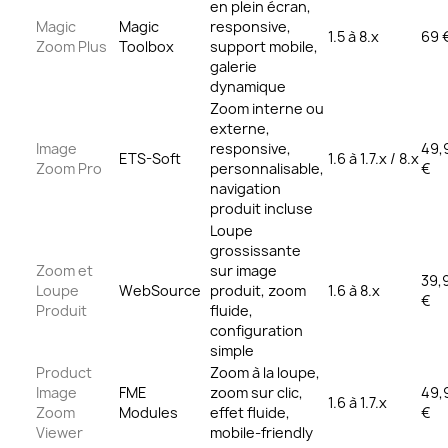
en plein écran,
Magic
Magic
responsive,
1.5 à 8.x
69 
Zoom Plus
Toolbox
support mobile,
galerie
dynamique
Zoom interne ou
externe,
Image
responsive,
49,
ETS-Soft
1.6 à 1.7.x / 8.x
Zoom Pro
personnalisable,
€
navigation
produit incluse
Loupe
grossissante
Zoom et
sur image
39,
Loupe
WebSource
produit, zoom
1.6 à 8.x
€
Produit
fluide,
configuration
simple
Product
Zoom à la loupe,
Image
FME
zoom sur clic,
49,
1.6 à 1.7.x
Zoom
Modules
effet fluide,
€
Viewer
mobile-friendly