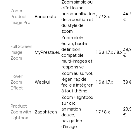
Zoom simple ou
effet loupe,
Zoom
personnalisation
44,
Product
Bonpresta
1.7 / 8.x
de la position et
€
Image Pro
du style de
zoom
Zoom plein
écran, haute
Full Screen
définition,
39,
Image
MyPresta.eu
1.6 à 1.7.x / 8.x
compatible
€
Zoom
multi-images et
responsive
Zoom au survol,
Hover
léger, rapide,
Zoom
Webkul
1.6 à 1.7.x
39 
facile à intégrer
Effect
à tout thème
Zoom + lightbox
sur clic,
Product
animation
29,
Zoom with
Zapphtech
1.7 / 8.x
douce,
€
Lightbox
navigation
d’image