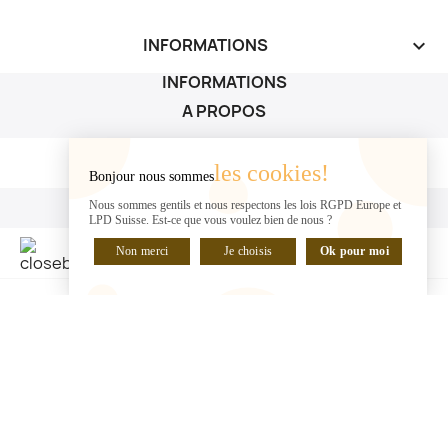
INFORMATIONS
keyboard_arrow_down
INFORMATIONS
A PROPOS
A PROPOS

les cookies!
Bonjour nous sommes
VOTRE COMPTE
Nous sommes gentils et nous respectons les lois RGPD Europe et
LPD Suisse. Est-ce que vous voulez bien de nous ?
VOTRE COMPTE

Non merci
Je choisis
Ok pour moi
DISCUTER EN LIGNE