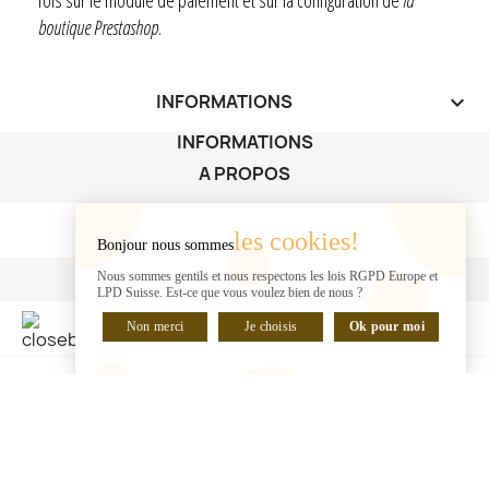
boutique Prestashop
.
INFORMATIONS
keyboard_arrow_down
INFORMATIONS
A PROPOS
A PROPOS

les cookies!
Bonjour nous sommes
VOTRE COMPTE
Nous sommes gentils et nous respectons les lois RGPD Europe et
LPD Suisse. Est-ce que vous voulez bien de nous ?
VOTRE COMPTE

Non merci
Je choisis
Ok pour moi
DISCUTER EN LIGNE