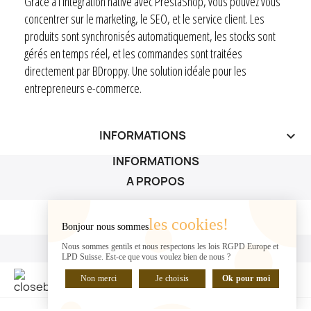
Grâce à l’intégration native avec PrestaShop, vous pouvez vous
concentrer sur le marketing, le SEO, et le service client. Les
produits sont synchronisés automatiquement, les stocks sont
gérés en temps réel, et les commandes sont traitées
directement par BDroppy. Une solution idéale pour les
entrepreneurs e-commerce.
INFORMATIONS
keyboard_arrow_down
INFORMATIONS
A PROPOS
A PROPOS

les cookies!
Bonjour nous sommes
VOTRE COMPTE
Nous sommes gentils et nous respectons les lois RGPD Europe et
LPD Suisse. Est-ce que vous voulez bien de nous ?
VOTRE COMPTE

Non merci
Je choisis
Ok pour moi
DISCUTER EN LIGNE