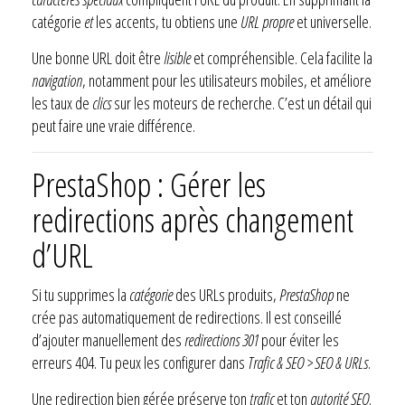
catégorie
et
les accents, tu obtiens une
URL propre
et universelle.
Une bonne URL doit être
lisible
et compréhensible. Cela facilite la
navigation
, notamment pour les utilisateurs mobiles, et améliore
les taux de
clics
sur les moteurs de recherche. C’est un détail qui
peut faire une vraie différence.
PrestaShop : Gérer les
redirections après changement
d’URL
Si tu supprimes la
catégorie
des URLs produits,
PrestaShop
ne
crée pas automatiquement de redirections. Il est conseillé
d’ajouter manuellement des
redirections 301
pour éviter les
erreurs 404. Tu peux les configurer dans
Trafic & SEO > SEO & URLs
.
Une redirection bien gérée préserve ton
trafic
et ton
autorité SEO
.