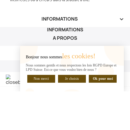
INFORMATIONS
keyboard_arrow_down
INFORMATIONS
A PROPOS
A PROPOS

les cookies!
Bonjour nous sommes
VOTRE COMPTE
Nous sommes gentils et nous respectons les lois RGPD Europe et
LPD Suisse. Est-ce que vous voulez bien de nous ?
VOTRE COMPTE

Non merci
Je choisis
Ok pour moi
DISCUTER EN LIGNE