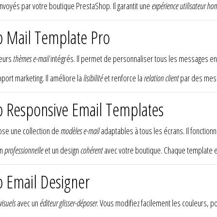
envoyés par votre boutique PrestaShop. Il garantit une
expérience utilisateur h
p Mail Template Pro
ieurs
thèmes e-mail
intégrés. Il permet de personnaliser tous les messages e
port marketing. Il améliore la
lisibilité
et renforce la
relation client
par des mess
p Responsive Email Templates
se une collection de
modèles e-mail
adaptables à tous les écrans. Il fonction
on
professionnelle
et un design
cohérent
avec votre boutique. Chaque template es
 Email Designer
visuels
avec un
éditeur glisser-déposer
. Vous modifiez facilement les couleurs, p