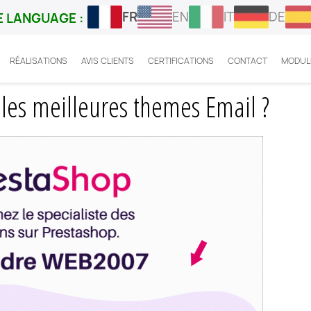
FR
EN
IT
DE
 LANGUAGE :
RÉALISATIONS
AVIS CLIENTS
CERTIFICATIONS
CONTACT
MODUL
tashop : quels sont les meilleures themes Email ?
 les meilleures themes Email ?