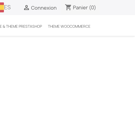
ES
shopping_cart

Panier
(0)
Connexion
E & THEME PRESTASHOP
THEME WOOCOMMERCE