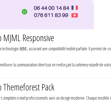
p MJML Responsive
a technologie
MJML
, assurant une
compatibilité mobile
parfaite. Il permet de cr
améliorer la
communication client
tout en renforçant la
cohérence visuelle
de votre
p Themeforest Pack
rs
templates e-mail
professionnels avec un design moderne. Chaque modèle 