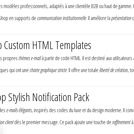
s modèles professionnels, adaptés à une clientèle B2B ou haut de gamme. I
aShop en supports de
communication institutionnelle
. Il améliore la
présentation
d
op Custom HTML Templates
os propres
thèmes e-mail
à partir de code HTML. Il est destiné aux utilisateur
ques qui ont une
charte graphique stricte
. Il offre une totale
liberté de création
, t
 Stylish Notification Pack
des
e-mails élégants
, inspirés des codes du luxe et du design moderne. Il con
on client
dès le premier message. Ce pack ajoute une touche de
raffinement
à