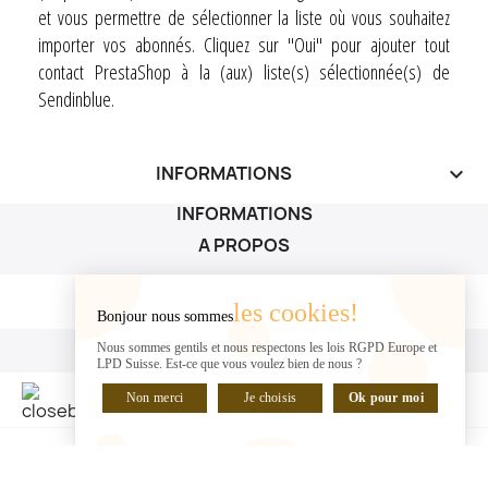
et vous permettre de sélectionner la liste où vous souhaitez
importer vos abonnés. Cliquez sur "Oui" pour ajouter tout
contact PrestaShop à la (aux) liste(s) sélectionnée(s) de
Sendinblue.
INFORMATIONS
keyboard_arrow_down
INFORMATIONS
A PROPOS
A PROPOS

les cookies!
Bonjour nous sommes
VOTRE COMPTE
Nous sommes gentils et nous respectons les lois RGPD Europe et
LPD Suisse. Est-ce que vous voulez bien de nous ?
VOTRE COMPTE

Non merci
Je choisis
Ok pour moi
DISCUTER EN LIGNE