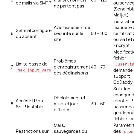
de mails via SMTP
ou service
ne partent pas
(Sendinbl
Mailjet)
Installatio
Avertissement de
manuelle 
SSL mal configuré
6
sécurité sur le
50 – 100
certificat
ou absent
site
ou via Let’
Encrypt
Modificati
fichier
Problèmes
Limite basse de
.user.i
7
d’enregistrement
40 – 70
demande 
max_input_vars
des déclinaisons
support
GoDaddy
Solution :
changer 
Déploiement et
Accès FTP ou
client FTP
8
mises à jour
30 – 60
SFTP instable
passer pa
difficiles
gestionna
fichiers e
Mails,
Paramétr
Restrictions sur
sauvegardes ou
des
cron