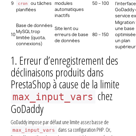
9
ou tâches
modules
50 – 100
l’interface
cron
automatiques
planifiées
GoDaddy 
inactifs
service e
Migration
Base de données
Site lent ou
une base
MySQL trop
10
erreurs de base
80 – 150
optimisée
limitée (quota,
de données
un plan
connexions)
supérieur
1.
Erreur d’enregistrement des
déclinaisons produits dans
PrestaShop à cause de la limite
chez
max_input_vars
GoDaddy
GoDaddy impose par défaut une limite assez basse de
dans sa configuration PHP. Or,
max_input_vars