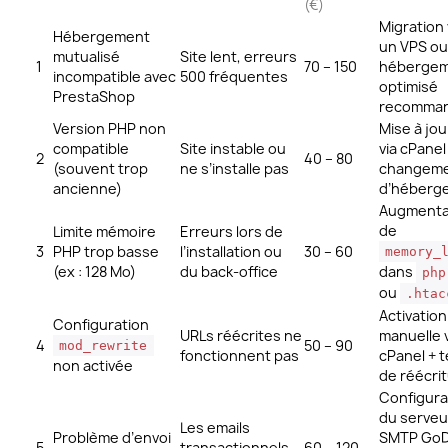
(€)
Migration
Hébergement
un VPS ou
mutualisé
Site lent, erreurs
1
70 – 150
héberge
incompatible avec
500 fréquentes
optimisé
PrestaShop
recomma
Version PHP non
Mise à jo
compatible
Site instable ou
via cPanel
2
40 – 80
(souvent trop
ne s’installe pas
changem
ancienne)
d’héberg
Augmenta
de
Limite mémoire
Erreurs lors de
3
PHP trop basse
l’installation ou
30 – 60
memory_
(ex : 128 Mo)
du back-office
dans
php
ou
.htac
Activation
Configuration
URLs réécrites ne
manuelle 
4
50 – 90
mod_rewrite
fonctionnent pas
cPanel + t
non activée
de réécri
Configura
du serveu
Les emails
Problème d’envoi
SMTP Go
5
transactionnels
60 – 120