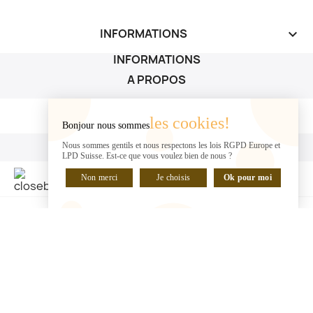
INFORMATIONS
keyboard_arrow_down
INFORMATIONS
A PROPOS
A PROPOS

les cookies!
Bonjour nous sommes
VOTRE COMPTE
Nous sommes gentils et nous respectons les lois RGPD Europe et
LPD Suisse. Est-ce que vous voulez bien de nous ?
VOTRE COMPTE

Non merci
Je choisis
Ok pour moi
DISCUTER EN LIGNE