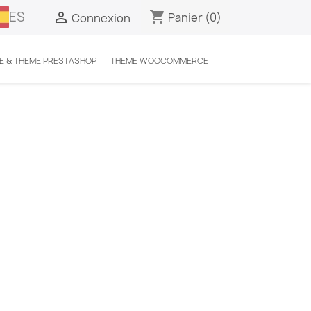
ES
shopping_cart

Panier
(0)
Connexion
E & THEME PRESTASHOP
THEME WOOCOMMERCE