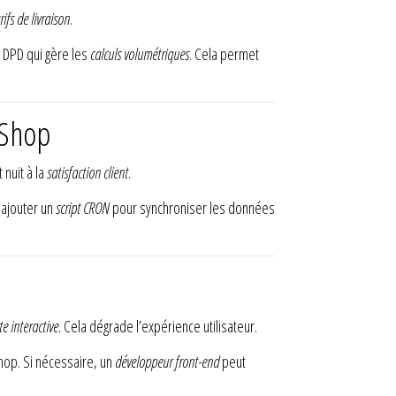
rifs de livraison
.
e DPD qui gère les
calculs volumétriques
. Cela permet
aShop
 nuit à la
satisfaction client
.
d’ajouter un
script CRON
pour synchroniser les données
te interactive
. Cela dégrade l’expérience utilisateur.
hop. Si nécessaire, un
développeur front-end
peut