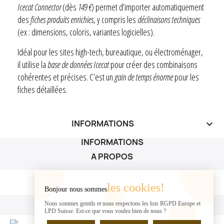
Icecat Connector
(dès
149 €
) permet d’importer automatiquement
des
fiches produits enrichies
, y compris les
déclinaisons techniques
(ex : dimensions, coloris, variantes logicielles).
Idéal pour les sites high-tech, bureautique, ou électroménager,
il utilise la
base de données Icecat
pour créer des combinaisons
cohérentes et précises. C’est un
gain de temps énorme
pour les
fiches détaillées.
INFORMATIONS
keyboard_arrow_down
INFORMATIONS
A PROPOS
A PROPOS

les cookies!
Bonjour nous sommes
VOTRE COMPTE
Nous sommes gentils et nous respectons les lois RGPD Europe et
LPD Suisse. Est-ce que vous voulez bien de nous ?