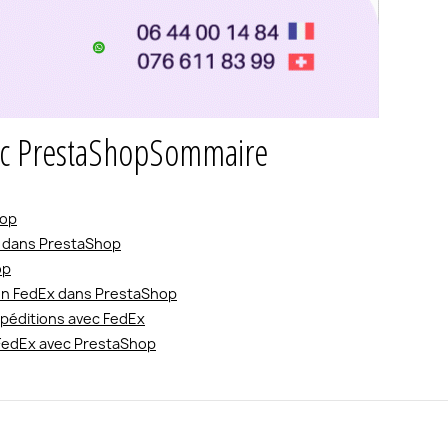
c PrestaShop
Sommaire
hop
x dans PrestaShop
op
son FedEx dans PrestaShop
péditions avec FedEx
 FedEx avec PrestaShop