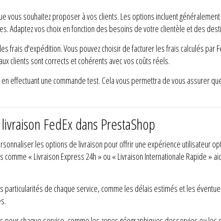
ue vous souhaitez proposer à vos clients. Les options incluent généralement 
ues. Adaptez vos choix en fonction des besoins de votre clientèle et des dest
s frais d'expédition. Vous pouvez choisir de facturer les frais calculés par Fe
ux clients sont corrects et cohérents avec vos coûts réels.
 en effectuant une commande test. Cela vous permettra de vous assurer que t
 livraison FedEx dans PrestaShop
rsonnaliser les options de livraison pour offrir une expérience utilisateu
s comme « Livraison Express 24h » ou « Livraison Internationale Rapide » aid
es particularités de chaque service, comme les délais estimés et les éventuel
es.
ues pour chaque service, comme les zones géographiques desservies ou les