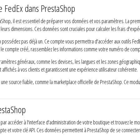
 de FedEx dans PrestaShop
aShop, il est essentiel de préparer vos données et vos paramètres. La prem
leurs dimensions. Ces données sont cruciales pour calculer les frais d'expédi
 possédez pas déjà un. Ce compte vous permettra d'accéder aux outils FedEx 
 le compte créé, rassemblez les informations comme votre numéro de compte,
aramètres généraux, comme les devises, les langues et les zones géographi
t affichés à vos clients et garantissent une expérience utilisateur cohérente.
is une source fiable, comme la marketplace officielle de PrestaShop. Ce modul
restaShop
 accéder à l'interface d'administration de votre boutique et trouvez le modu
te et votre clé API. Ces données permettent à PrestaShop de se connecter 