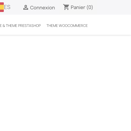
ES
shopping_cart

Panier
(0)
Connexion
E & THEME PRESTASHOP
THEME WOOCOMMERCE