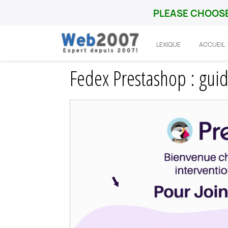
PLEASE CHOOSE
LEXIQUE
ACCUEIL
Accueil
Prestashop
Integration
Fede
Fedex Prestashop : gui