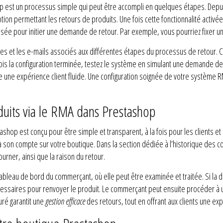
p est un processus simple qui peut être accompli en quelques étapes. Depui
n permettant les retours de produits. Une fois cette fonctionnalité activée,
isée pour initier une demande de retour. Par exemple, vous pourriez fixer un 
ges et les e-mails associés aux différentes étapes du processus de retour. 
ois la configuration terminée, testez le système en simulant une demande de r
re une expérience client fluide. Une configuration soignée de votre systèm
duits via le RMA dans Prestashop
hop est conçu pour être simple et transparent, à la fois pour les clients et
à son compte sur votre boutique. Dans la section dédiée à l’historique des
ourner, ainsi que la raison du retour.
tableau de bord du commerçant, où elle peut être examinée et traitée. Si la
cessaires pour renvoyer le produit. Le commerçant peut ensuite procéder à 
uré garantit une
gestion efficace
des retours, tout en offrant aux clients une ex