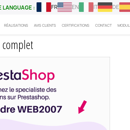
FR
EN
IT
DE
 LANGUAGE :
RÉALISATIONS
AVIS CLIENTS
CERTIFICATIONS
CONTACT
MODUL
restashop RMA
e complet