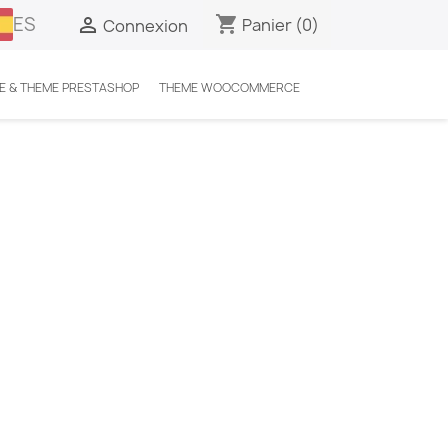
ES
shopping_cart

Panier
(0)
Connexion
E & THEME PRESTASHOP
THEME WOOCOMMERCE