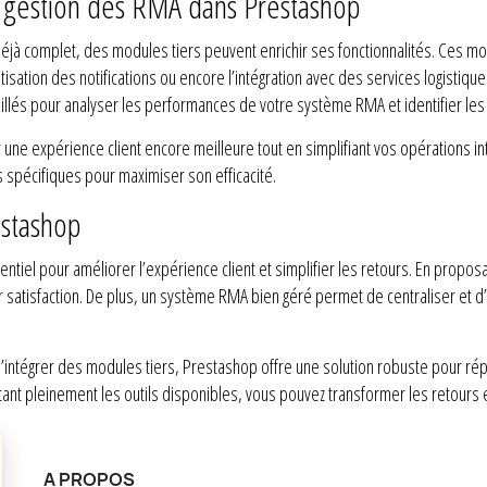
a gestion des RMA dans Prestashop
éjà complet, des modules tiers peuvent enrichir ses fonctionnalités. Ces m
sation des notifications ou encore l’intégration avec des services logistiques 
lés pour analyser les performances de votre système RMA et identifier les 
r une expérience client encore meilleure tout en simplifiant vos opérations i
 spécifiques pour maximiser son efficacité.
estashop
ntiel pour améliorer l’expérience client et simplifier les retours. En propos
ur satisfaction. De plus, un système RMA bien géré permet de centraliser et d
 d’intégrer des modules tiers, Prestashop offre une solution robuste pour r
itant pleinement les outils disponibles, vous pouvez transformer les retours
A PROPOS