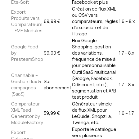
Ets-Soft
Facebook et plus
Création de flux XML
Export
ou CSV vers
Produits vers
69,99 €
comparateurs, règles
1.6 – 8.x
Comparateurs
d’exclusion et de
– FME Modules
filtrage
Flux Google
Google Feed
Shopping, gestion
by
99,00 €
des variations,
1.7 – 8.x
PresteamShop
fréquence de mise à
jour personnalisable
Outil SaaS multicanal
Channable –
(Google, Facebook,
Gestion flux &
Sur
Cdiscount, etc.),
1.7 – 8.x
campagnes
abonnement
segmentation et A/B
(SaaS)
test produit
Comparateur
Générateur simple
XML Feed
de flux XML pour
59,99 €
1.6 – 1.7
Generator by
LeGuide, Shopzilla,
ModuleFactory
Twenga, etc.
Exporte le catalogue
Export
vers plusieurs
Catalogue