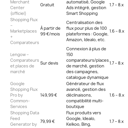
Merchant
automatisé, Google
Gratuit
1.7 – 8.x
Center
Ads intégré, gestion
(officiel)
Smart Shopping
Shopping Flux
Centralisation des
–
À partir de
flux pour plus de 100
Marketplaces
1.6 – 8.x
99 €/mois
plateformes : Google,
+
Amazon, Idealo, etc.
Comparateurs
Connexion à plus de
Lengow –
150
Comparateurs
comparateurs/places
Sur devis
1.7 – 8.x
et places de
de marché, gestion
marché
des campagnes,
catalogue dynamique
Google
Générateur de flux
Shopping Flux
avancé, gestion des
Pro by
149,99 €
déclinaisons,
1.6 – 8.x
Common-
compatibilité multi-
Services
boutique
Shopping Data
Flux produits vers
Feed
Google, Idealo,
79,99 €
1.7 – 8.x
Generator by
Kelkoo, Bing,