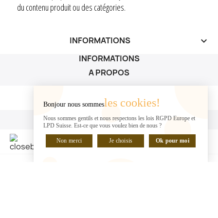
du contenu produit ou des catégories.
INFORMATIONS
keyboard_arrow_down
INFORMATIONS
A PROPOS
A PROPOS

les cookies!
Bonjour nous sommes
VOTRE COMPTE
Nous sommes gentils et nous respectons les lois RGPD Europe et
LPD Suisse. Est-ce que vous voulez bien de nous ?
VOTRE COMPTE

Non merci
Je choisis
Ok pour moi
DISCUTER EN LIGNE