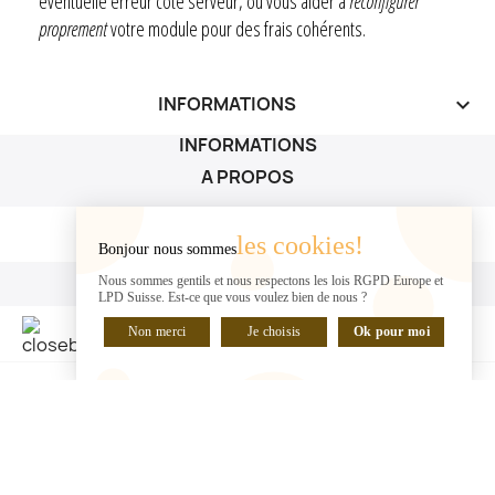
éventuelle erreur côté serveur, ou vous aider à
reconfigurer
proprement
votre module pour des frais cohérents.
INFORMATIONS
keyboard_arrow_down
INFORMATIONS
A PROPOS
A PROPOS

les cookies!
Bonjour nous sommes
VOTRE COMPTE
Nous sommes gentils et nous respectons les lois RGPD Europe et
LPD Suisse. Est-ce que vous voulez bien de nous ?
VOTRE COMPTE

Non merci
Je choisis
Ok pour moi
DISCUTER EN LIGNE