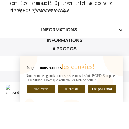
complétée par un audit SEO pour vérifier l’efficacité de votre
stratégie de
référencement technique
.
INFORMATIONS
keyboard_arrow_down
INFORMATIONS
A PROPOS
A PROPOS

les cookies!
Bonjour nous sommes
VOTRE COMPTE
Nous sommes gentils et nous respectons les lois RGPD Europe et
LPD Suisse. Est-ce que vous voulez bien de nous ?
VOTRE COMPTE

Non merci
Je choisis
Ok pour moi
DISCUTER EN LIGNE