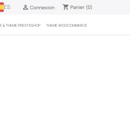
ES
shopping_cart

Panier
(0)
Connexion
E & THEME PRESTASHOP
THEME WOOCOMMERCE