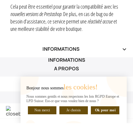
Cela peut être essentiel pour garantir la compatibilité avec les
nouvelles versions de Prestashop
. De plus, en cas de bug ou de
besoin d’assistance, ce service permet une
réactivité accrue
et
une meilleure stabilité de votre boutique.
INFORMATIONS
keyboard_arrow_down
INFORMATIONS
A PROPOS
A PROPOS

les cookies!
Bonjour nous sommes
VOTRE COMPTE
Nous sommes gentils et nous respectons les lois RGPD Europe et
LPD Suisse. Est-ce que vous voulez bien de nous ?
VOTRE COMPTE

Non merci
Je choisis
Ok pour moi
DISCUTER EN LIGNE