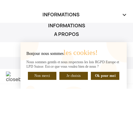
INFORMATIONS
keyboard_arrow_down
INFORMATIONS
A PROPOS
A PROPOS

les cookies!
Bonjour nous sommes
VOTRE COMPTE
Nous sommes gentils et nous respectons les lois RGPD Europe et
LPD Suisse. Est-ce que vous voulez bien de nous ?
VOTRE COMPTE

Non merci
Je choisis
Ok pour moi
DISCUTER EN LIGNE