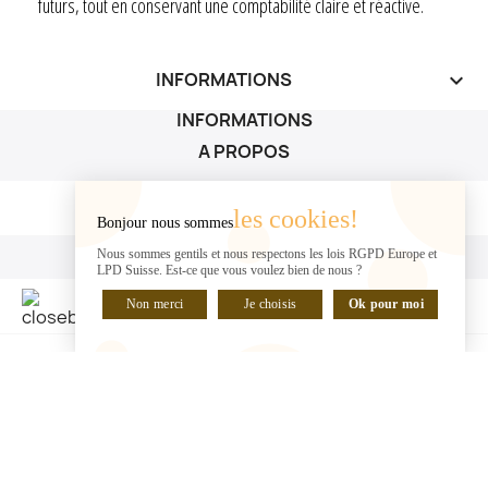
futurs, tout en conservant une comptabilité claire et réactive.
INFORMATIONS
keyboard_arrow_down
INFORMATIONS
A PROPOS
A PROPOS

les cookies!
Bonjour nous sommes
VOTRE COMPTE
Nous sommes gentils et nous respectons les lois RGPD Europe et
LPD Suisse. Est-ce que vous voulez bien de nous ?
VOTRE COMPTE

Non merci
Je choisis
Ok pour moi
DISCUTER EN LIGNE