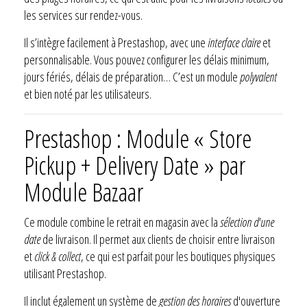
les services sur rendez-vous.
Il s’intègre facilement à Prestashop, avec une
interface claire
et
personnalisable. Vous pouvez configurer les délais minimum,
jours fériés, délais de préparation… C’est un module
polyvalent
et bien noté par les utilisateurs.
Prestashop : Module « Store
Pickup + Delivery Date » par
Module Bazaar
Ce module combine le retrait en magasin avec la
sélection d'une
date
de livraison. Il permet aux clients de choisir entre livraison
et
click & collect
, ce qui est parfait pour les boutiques physiques
utilisant Prestashop.
Il inclut également un système de
gestion des horaires
d'ouverture