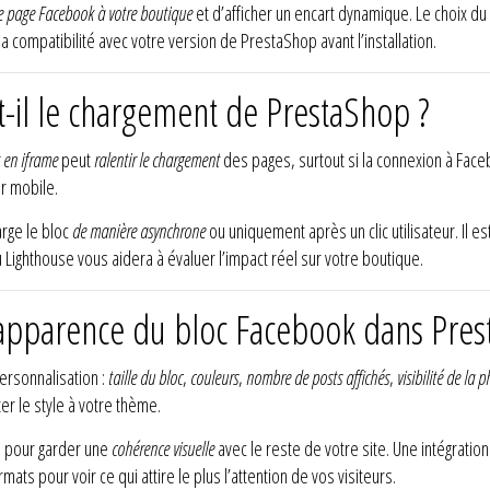
e page Facebook à votre boutique
et d’afficher un encart dynamique. Le choix 
la compatibilité avec votre version de PrestaShop avant l’installation.
it-il le chargement de PrestaShop ?
 en iframe
peut
ralentir le chargement
des pages, surtout si la connexion à Faceb
r mobile.
arge le bloc
de manière asynchrone
ou uniquement après un clic utilisateur. Il es
ighthouse vous aidera à évaluer l’impact réel sur votre boutique.
l’apparence du bloc Facebook dans Pres
ersonnalisation :
taille du bloc
,
couleurs
,
nombre de posts affichés
,
visibilité de la 
r le style à votre thème.
e pour garder une
cohérence visuelle
avec le reste de votre site. Une intégration 
rmats pour voir ce qui attire le plus l’attention de vos visiteurs.