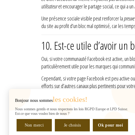
utilisateur
et encourager le partage social, ce qui a un
Une présence sociale visible peut renforcer la
preuve 
du site au profit d’un bloc mal optimisé, car les tem
10. Est-ce utile d’avoir u
Oui, si votre communauté Facebook est active, un b
particulièrement utile pour les marques qui commun
Cependant, si votre page Facebook est peu active ou p
efforts sur d’autres canaux plus pertinents pour vot
les cookies!
Bonjour nous sommes
INFORMATIONS
Web2007
Nous sommes gentils et nous respectons les lois RGPD Europe et LPD Suisse.
Rue de Chantepoulet 10
Est-ce que vous voulez bien de nous ?
(sur RDV UNIQUEMENT)
Non merci
1201 Genève
Je choisis
Ok pour moi
Suisse