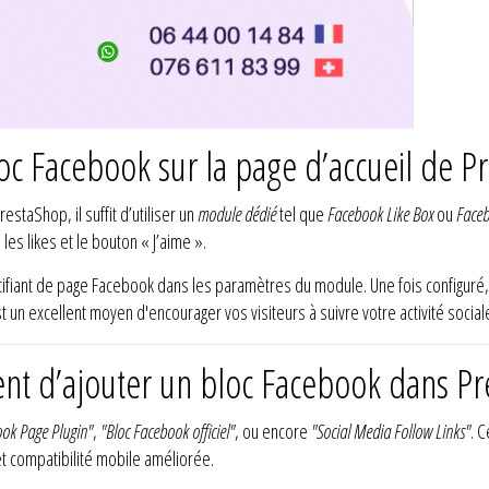
c Facebook sur la page d’accueil de P
estaShop, il suffit d’utiliser un
module dédié
tel que
Facebook Like Box
ou
Faceb
es likes et le bouton « J’aime ».
dentifiant de page Facebook dans les paramètres du module. Une fois configur
t un excellent moyen d'encourager vos visiteurs à suivre votre activité social
nt d’ajouter un bloc Facebook dans Pr
ok Page Plugin"
,
"Bloc Facebook officiel"
, ou encore
"Social Media Follow Links"
. 
t compatibilité mobile améliorée.