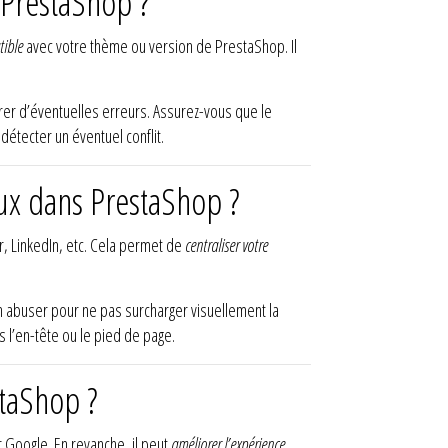
 PrestaShop ?
ible
avec votre thème ou version de PrestaShop. Il
rer d’éventuelles erreurs. Assurez-vous que le
étecter un éventuel conflit.
aux dans PrestaShop ?
r, LinkedIn, etc. Cela permet de
centraliser votre
 abuser pour ne pas surcharger visuellement la
 l’en-tête ou le pied de page.
staShop ?
r Google. En revanche, il peut
améliorer l’expérience