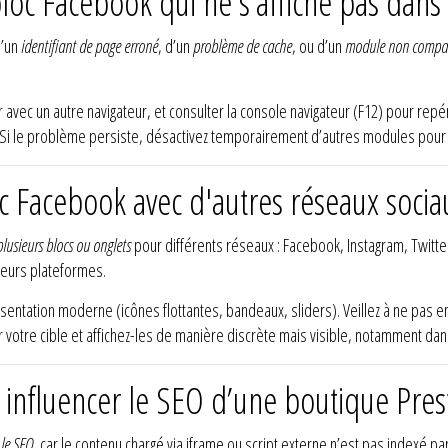
oc Facebook qui ne s’affiche pas dans
d’un
identifiant de page erroné
, d’un
problème de cache
, ou d’un
module non compat
vec un autre navigateur, et consulter la console navigateur (F12) pour repé
. Si le problème persiste, désactivez temporairement d’autres modules pour d
c Facebook avec d'autres réseaux soci
plusieurs blocs ou onglets
pour différents réseaux : Facebook, Instagram, Twitte
ieurs plateformes.
tation moderne (icônes flottantes, bandeaux, sliders). Veillez à ne pas en
 votre cible et affichez-les de manière discrète mais visible, notamment dans
l influencer le SEO d’une boutique Pre
 le SEO
, car le contenu chargé via iframe ou script externe n’est pas indexé pa