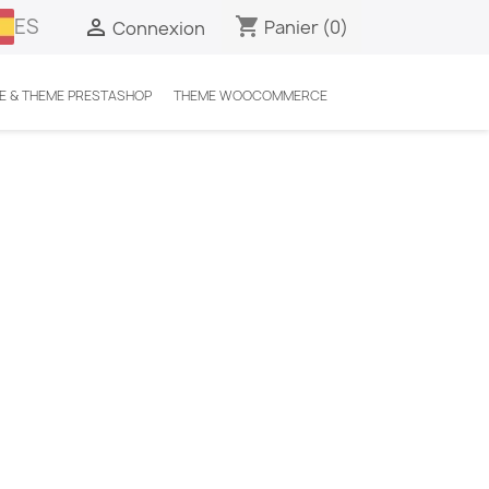
ES
shopping_cart

Panier
(0)
Connexion
E & THEME PRESTASHOP
THEME WOOCOMMERCE