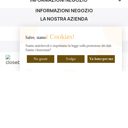
keyboard_arrow_down
INFORMAZIONI NEGOZIO
LA NOSTRA AZIENDA
LA NOSTRA AZIENDA

i Cookies!
Salve, siamo
IL TUO ACCOUNT
Siamo amichevoli e rispettiamo la legge sulla protezione dei dati.
Siamo i benvenuti?
IL TUO ACCOUNT

No grazie
Scelgo
Va bene per me
CHATTA CON NOI