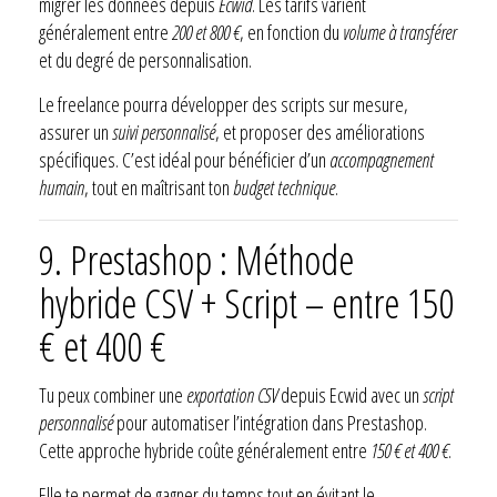
migrer les données depuis
Ecwid
. Les tarifs varient
généralement entre
200 et 800 €
, en fonction du
volume à transférer
et du degré de personnalisation.
Le freelance pourra développer des scripts sur mesure,
assurer un
suivi personnalisé
, et proposer des améliorations
spécifiques. C’est idéal pour bénéficier d’un
accompagnement
humain
, tout en maîtrisant ton
budget technique
.
9. Prestashop : Méthode
hybride CSV + Script – entre 150
€ et 400 €
Tu peux combiner une
exportation CSV
depuis Ecwid avec un
script
personnalisé
pour automatiser l’intégration dans Prestashop.
Cette approche hybride coûte généralement entre
150 € et 400 €
.
Elle te permet de gagner du temps tout en évitant le