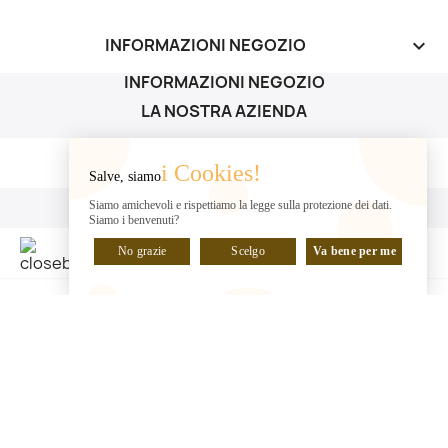
INFORMAZIONI NEGOZIO
keyboard_arrow_down
INFORMAZIONI NEGOZIO
LA NOSTRA AZIENDA
LA NOSTRA AZIENDA

i Cookies!
Salve, siamo
IL TUO ACCOUNT
Siamo amichevoli e rispettiamo la legge sulla protezione dei dati.
Siamo i benvenuti?
IL TUO ACCOUNT

No grazie
Scelgo
Va bene per me
CHATTA CON NOI