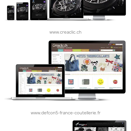
www.creaclic.ch
www.defcon5-france-coutellerie.fr