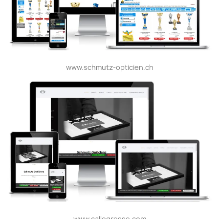
www.schmutz-opticien.ch
www.callegresse.com