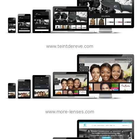
www.teintdereve.com
www.more-lenses.com