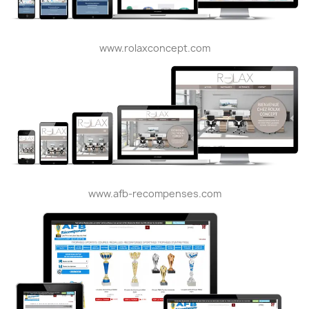
www.rolaxconcept.com
www.afb-recompenses.com