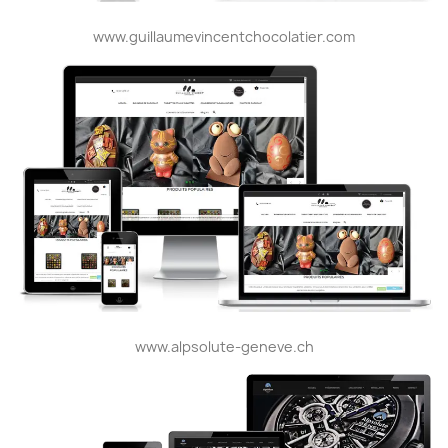
www.guillaumevincentchocolatier.com
www.alpsolute-geneve.ch