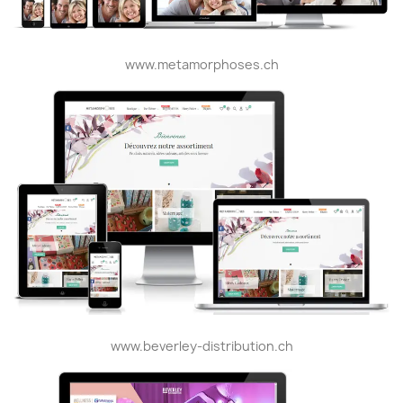
www.metamorphoses.ch
www.beverley-distribution.ch