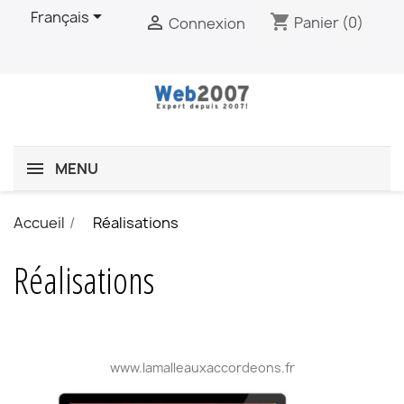

Français
shopping_cart

Panier
(0)
Connexion
MENU
Accueil
Réalisations
Réalisations
www.lamalleauxaccordeons.fr