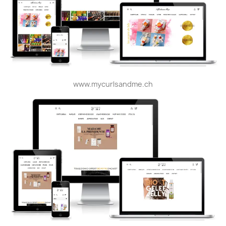
www.mycurlsandme.ch