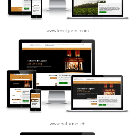
www.lescigares.com
www.naturmel.ch